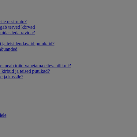
eile ussirohtu?
agab terved kõrvad
uidas teda ravida?
 ja teisi lendavaid putukaid?
 nõuanded
s peab toitu vahetama ettevaatlikult?
, kirbud ja teised putukad?
le ja kassile?
dele