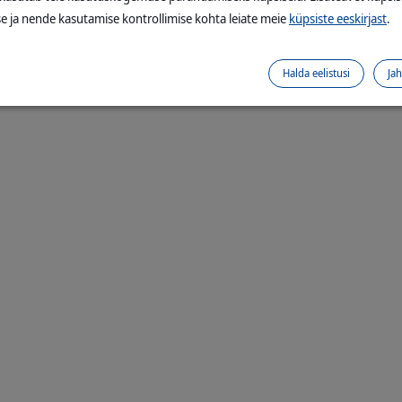
e ja nende kasutamise kontrollimise kohta leiate meie
küpsiste eeskirjast
.
Halda eelistusi
Ja