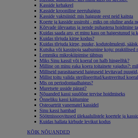
Kasside kehakeel
Kasside krooniline neeruhaigus
Kasside vaktsiinid: mis haiguste eest neid kaitsta
Koerte ja kasside ussirohi - miks on oluline anda n
Kõrvade ülevaatus ja nende puhastena hoidmine t
Kuidas saada aru, et minu kass on haigestunud ja k
Kuidas tõrjuda kirpe kodus?
Kuidas tõrjuda kirpe, puuke, kodutolmulesti, sääski
Kutsika või kassipoja saabumine koju: praktilised
Lemmiku mikrokiipimise tähtsus
Miks Sinu kassil või koeral on halb hingeõhk?
Milline on minu eaka koera toitainete vajadus?: mik
Milliseid parasitaarseid haiguseid levitavad puugid
Millist toitu valida steriliseeritud/kastreeritud koera
Mis on periodontaalhaigus?
Muretsete usside pärast?
Nõuanded kassi suuõõne tervise hoidmiseks
Õnneliku kassi käitumine
Osteoartriit vanematel kassidel
Sinu kassi hambad
Söötmissoovitused ülekaalulistele koertele ja kassi
Kuidas hallata kirbude levikut kodus
KÕIK NÕUANDED