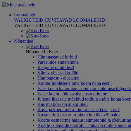
Loomaliigid
VALIGE TEID HUVITAVAD LOOMALIIGID
VALIGE TEID HUVITAVAD LOOMALIIGID
Koer
Kass
Nõuanded
Koer
Nõuanded - Koer
Hämmastavad kirbud
Parasiitide ennetamine
Räägime puukidest!
Vägevad lestad & täid
Hambapesu - alustame!
Kuidas hoolitseda oma koera naha eest ?
Isase koera käitumine: sobimatu käitumise tõlgen
Isaste koerte lõikusvaba kastreerimine
Juhend liigesele mõeldud toidulisandite kohta koerte
Kas mu koer on allergiline?
Kassi ja koera mikrokiip: miks seda vaja on?
Kastreerimiseks on rohkem kui üks võimalus
Koerte eesnäärme haigus: sümptomid ja sõeluurin
Koerte ja kasside ussirohi - miks on oluline anda n
Koerte kõrvapõletik: sümptomid ja ravi