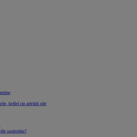
damine
le, kellel on artriidi oht
g
eile ussirohtu?