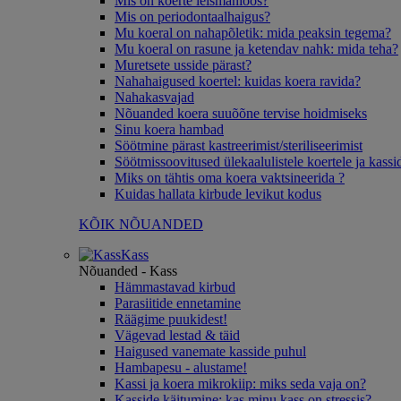
Mis on koerte leišmanioos?
Mis on periodontaalhaigus?
Mu koeral on nahapõletik: mida peaksin tegema?
Mu koeral on rasune ja ketendav nahk: mida teha?
Muretsete usside pärast?
Nahahaigused koertel: kuidas koera ravida?
Nahakasvajad
Nõuanded koera suuõõne tervise hoidmiseks
Sinu koera hambad
Söötmine pärast kastreerimist/steriliseerimist
Söötmissoovitused ülekaalulistele koertele ja kassi
Miks on tähtis oma koera vaktsineerida ?
Kuidas hallata kirbude levikut kodus
KÕIK NÕUANDED
Kass
Nõuanded - Kass
Hämmastavad kirbud
Parasiitide ennetamine
Räägime puukidest!
Vägevad lestad & täid
Haigused vanemate kasside puhul
Hambapesu - alustame!
Kassi ja koera mikrokiip: miks seda vaja on?
Kasside käitumine: kas minu kass on stressis?