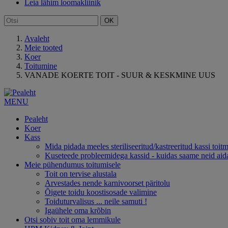
Leia lähim loomakliinik
OK
Avaleht
Meie tooted
Koer
Toitumine
VANADE KOERTE TOIT - SUUR & KESKMINE UUS
MENU
Pealeht
Koer
Kass
Mida pidada meeles steriliseeritud/kastreeritud kassi toitm
Kuseteede probleemidega kassid - kuidas saame neid aida
Meie pühendumus toitumisele
Toit on tervise alustala
Arvestades nende karnivoorset päritolu
Õigete toidu koostisosade valimine
Toiduturvalisus ... neile samuti !
Igaühele oma krõbin
Otsi sobiv toit oma lemmikule