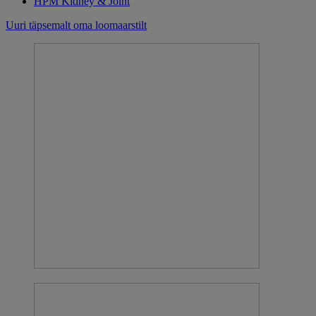
HPM Kidney & Joint
Uuri täpsemalt oma loomaarstilt