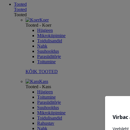
Tooted
Tooted
Tooted
Koer
Tooted - Koer
Hügieen
Mikrokiipimine
Toidulisandid
Nahk
Suuhooldus
Parasiiditõrje
Toitumine
KÕIK TOOTED
Kass
Tooted - Kass
Hügieen
Toitumine
Parasiiditõrje
Suuhooldus
Mikrokiipimine
Virbac
Toidulisandid
Rahustav
Veebileht
Nahk