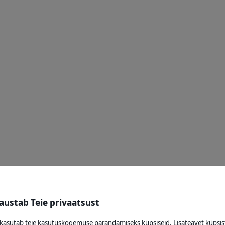
 austab Teie privaatsust
 kasutab teie kasutuskogemuse parandamiseks küpsiseid. Lisateavet küpsis