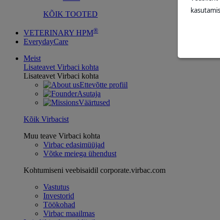
kasutamis
KÕIK TOOTED
®
VETERINARY HPM
EverydayCare
Meist
Lisateavet Virbaci kohta
Lisateavet Virbaci kohta
Ettevõtte profiil
Asutaja
Väärtused
Kõik Virbacist
Muu teave Virbaci kohta
Virbac edasimüüjad
Võtke meiega ühendust
Kohtumiseni veebisaidil corporate.virbac.com
Vastutus
Investorid
Töökohad
Virbac maailmas