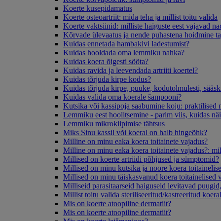
Koerte kusepidamatus
Koerte osteoartriit: mida teha ja millist toitu valida
Koerte vaktsiinid: milliste haiguste eest vajavad na
Kõrvade ülevaatus ja nende puhastena hoidmine t
Kuidas ennetada hambakivi ladestumist?
Kuidas hooldada oma lemmiku nahka?
Kuidas koera õigesti sööta?
Kuidas ravida ja leevendada artriiti koertel?
Kuidas tõrjuda kirpe kodus?
Kuidas tõrjuda kirpe, puuke, kodutolmulesti, sääski
Kuidas valida oma koerale šampooni?
Kutsika või kassipoja saabumine koju: praktilised
Lemmiku eest hoolitsemine - parim viis, kuidas nä
Lemmiku mikrokiipimise tähtsus
Miks Sinu kassil või koeral on halb hingeõhk?
Milline on minu eaka koera toitainete vajadus?
Milline on minu eaka koera toitainete vajadus?: mik
Millised on koerte artriidi põhjused ja sümptomid?
Millised on minu kutsika ja noore koera toitaineli
Millised on minu täiskasvanud koera toitainelised 
Milliseid parasitaarseid haiguseid levitavad puugid
Millist toitu valida steriliseeritud/kastreeritud koera
Mis on koerte atoopiline dermatiit?
Mis on koerte atoopiline dermatiit?