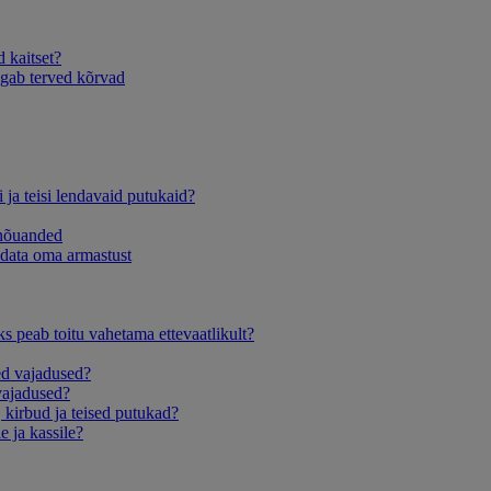
d kaitset?
agab terved kõrvad
 ja teisi lendavaid putukaid?
 nõuanded
idata oma armastust
s peab toitu vahetama ettevaatlikult?
sed vajadused?
vajadused?
, kirbud ja teised putukad?
le ja kassile?