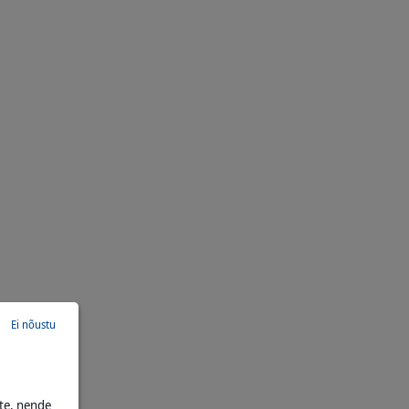
Ei nõustu
te, nende